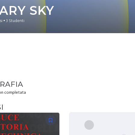
ARY SKY
si
•
3
Studenti
RAFIA
non completata
I