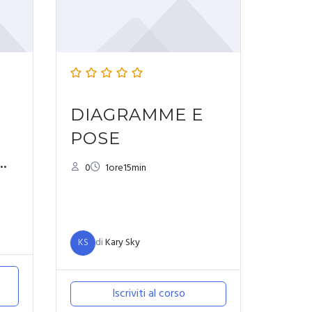
DIAGRAMME E
POSE
0
1ore15min
N
KS
di
Kary Sky
Iscriviti al corso