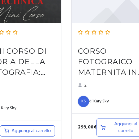
I CORSO DI
CORSO
ORIA DELLA
FOTOGRAICO
TOGRAFIA:
MATERNITA IN
CE E
STILE FASHIO
2
CNICHE
(BASIC)
KS
di
Kary Sky
TOGRAFICHE
i
Kary Sky
Aggiungi al
299,00
€
Aggiungi al carrello
carrello