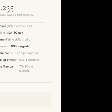
.235
ncluso, make-up artist compresa
oto
digitali ritoccate in HD
ione di
3h 30 min
ambi
d'abito dallo studio
segna su
USB elegante
stampe
20×15 con passepartout
-up artist
per tutta la sessione
a Stampa
70×80 cm
museale