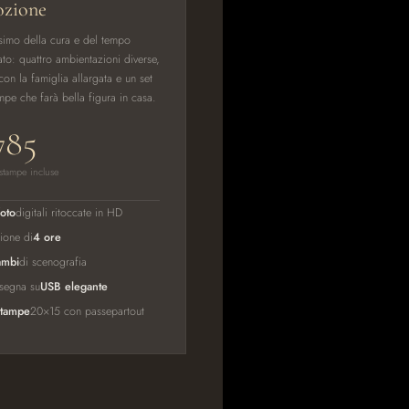
zione
simo della cura e del tempo
to: quattro ambientazioni diverse,
 con la famiglia allargata e un set
mpe che farà bella figura in casa.
785
stampe incluse
oto
digitali ritoccate in HD
ione di
4 ore
ambi
di scenografia
segna su
USB elegante
stampe
20×15 con passepartout