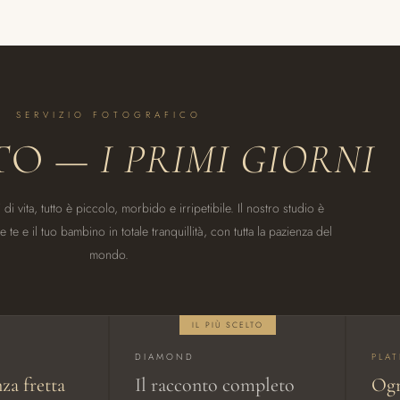
SERVIZIO FOTOGRAFICO
TO —
I PRIMI GIORNI
di vita, tutto è piccolo, morbido e irripetibile. Il nostro studio è
te e il tuo bambino in totale tranquillità, con tutta la pazienza del
mondo.
IL PIÙ SCELTO
DIAMOND
PLA
za fretta
Il racconto completo
Ogn