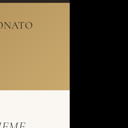
EONATO
IEME