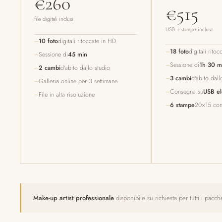
€260
€515
file digitali inclusi
USB + stampe incluse
10 foto
digitali ritoccate in HD
18 foto
digitali rito
Sessione di
45 min
Sessione di
1h 30 m
2 cambi
d'abito dallo studio
3 cambi
d'abito dall
Galleria online per 3 settimane
Consegna su
USB el
File in alta risoluzione
6 stampe
20×15 con
Make-up artist professionale
disponibile su richiesta per tutti i pac