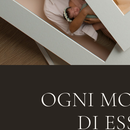
OGNI M
DI E