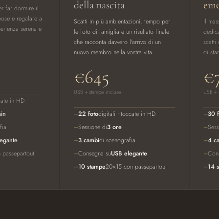
della nascita
emo
r far dormire il
pose e regalare a
Scatti in più ambientazioni, tempo per
Il mas
sperienza serena e
le foto di famiglia e un risultato finale
dedica
che racconta davvero l'arrivo di un
scatti
nuovo membro nella vostra vita.
di sta
€645
€
USB + stampe incluse
USB + 
ccate in HD
in
22 foto
digitali ritoccate in HD
30 f
fia
Sessione di
3 ore
Sess
egante
3 cambi
di scenografia
4 c
 passepartout
Consegna su
USB elegante
Con
10 stampe
20×15 con passepartout
14 