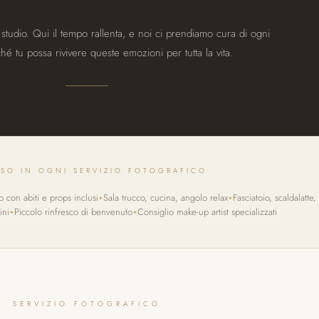
studio. Qui il tempo rallenta, e noi ci prendiamo cura di ogni
ché tu possa rivivere queste emozioni per tutta la vita.
USO IN OGNI SERVIZIO FOTOGRAFICO
o con abiti e props inclusi
Sala trucco, cucina, angolo relax
Fasciatoio, scaldalatte,
ini
Piccolo rinfresco di benvenuto
Consiglio make-up artist specializzati
SERVIZIO FOTOGRAFICO