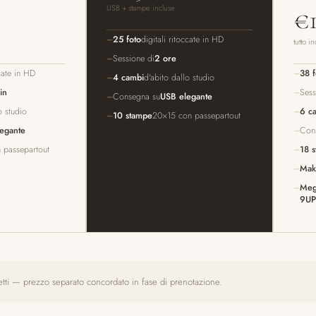
USB + stampe incluse
€1
25 foto
digitali ritoccate in HD
tutto i
Sessione di
2 ore
ccate in HD
38 f
4 cambi
d'abito dallo studio
in
Sess
Consegna su
USB elegante
o studio
6 c
10 stampe
20×15 con passepartout
egante
Con
 passepartout
18 
Make
Meg
9UP
chetti — prezzo separato concordato in fase di prenotazione.