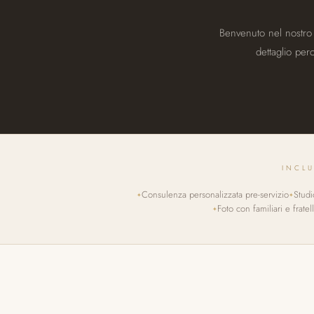
Benvenuto nel nostro 
dettaglio per
INCL
Consulenza personalizzata pre-servizio
Studi
Foto con familiari e fratell