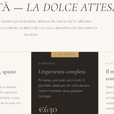
TÀ —
LA DOLCE ATTES
 momenti più straordinari della tua vita. Lascia che lo catturiamo
 e creatività, tra abiti scelti con cura e atmosfere che raccontano la
tua storia.
IL PIÙ SCELTO
DIAMOND
PLAT
, spazio
L'esperienza completa
Il 
i
com
Più tempo, più scatti, più ricordi. Il
pacchetto ideale per chi vuole davvero
 e rilassata:
Make-u
vivere il momento senza guardare
te, esplorerai
servi
l'orologio.
tornerai a casa
cm da
 da toccare con
numero
€630
momen