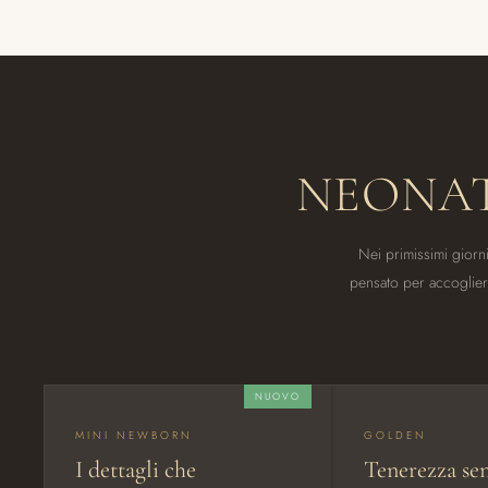
NEONA
Nei primissimi giorni 
pensato per accogliere 
NUOVO
MINI NEWBORN
GOLDEN
I dettagli che
Tenerezza sen