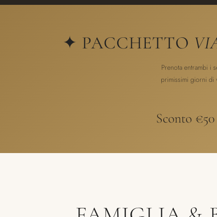
✦ PACCHETTO
VI
Prenota entrambi i s
primissimi giorni di
Sconto €50 
FAMIGLIA & 