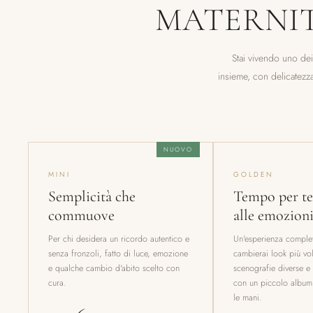
MATERNI
Stai vivendo uno dei
insieme, con delicatezza
NUOVO
MINI
GOLDEN
Semplicità che
Tempo per te
commuove
alle emozion
Per chi desidera un ricordo autentico e
Un'esperienza completa
senza fronzoli, fatto di luce, emozione
cambierai look più vol
e qualche cambio d'abito scelto con
scenografie diverse e 
cura.
con un piccolo album
le mani.