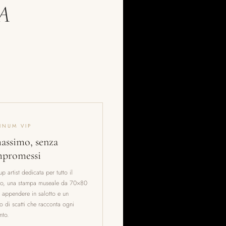
A
INUM VIP
massimo, senza
promessi
p artist dedicata per tutto il
zio, una stampa museale da 70×80
 appendere in salotto e un
 di scatti che racconta ogni
to.