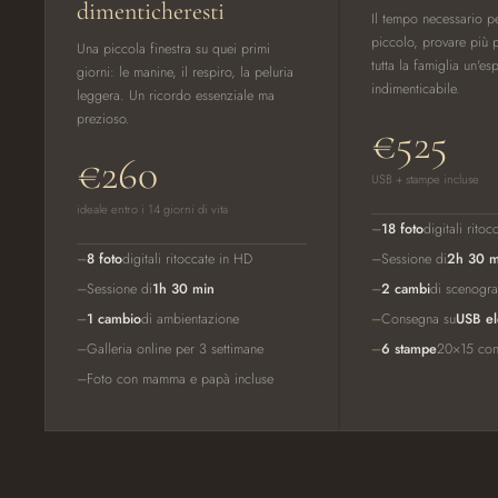
dimenticheresti
Il tempo necessario pe
piccolo, provare più 
Una piccola finestra su quei primi
tutta la famiglia un'e
giorni: le manine, il respiro, la peluria
indimenticabile.
leggera. Un ricordo essenziale ma
prezioso.
€525
€260
USB + stampe incluse
ideale entro i 14 giorni di vita
18 foto
digitali rito
8 foto
digitali ritoccate in HD
Sessione di
2h 30 m
Sessione di
1h 30 min
2 cambi
di scenogra
1 cambio
di ambientazione
Consegna su
USB el
Galleria online per 3 settimane
6 stampe
20×15 con
Foto con mamma e papà incluse