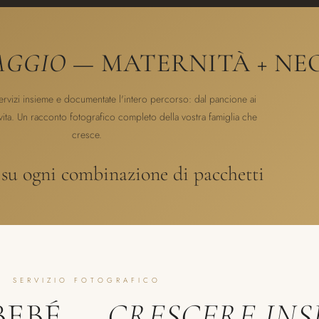
AGGIO
— MATERNITÀ + N
ervizi insieme e documentate l'intero percorso: dal pancione ai
 vita. Un racconto fotografico completo della vostra famiglia che
cresce.
su ogni combinazione di pacchetti
SERVIZIO FOTOGRAFICO
BEBÉ —
CRESCERE INS