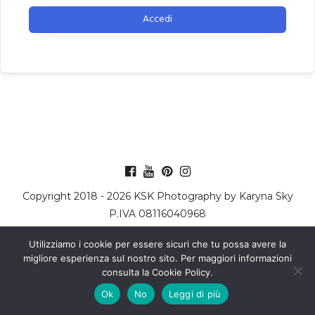
Accedi
Copyright 2018 - 2026 KSK Photography by Karyna Sky
P.IVA 08116040968
TERMINI E CONDIZIONI
COOKIE POLICY
Utilizziamo i cookie per essere sicuri che tu possa avere la
migliore esperienza sul nostro sito. Per maggiori informazioni
consulta la Cookie Policy.
Ok
No
Leggi di più